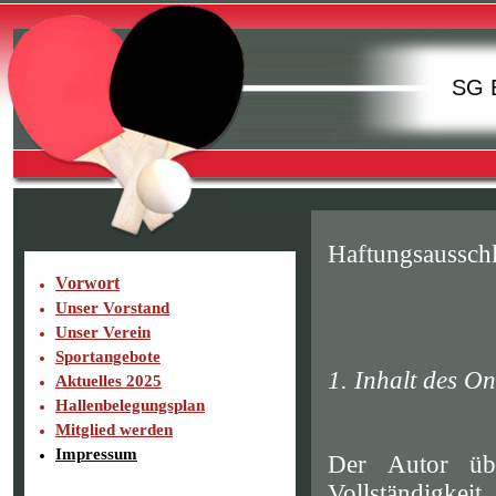
SG E
Haftungsaussch
Vorwort
Unser Vorstand
Unser Verein
Sportangebote
1. Inhalt des O
Aktuelles 2025
Hallenbelegungsplan
Mitglied werden
Impressum
Der Autor übe
Vollständigk